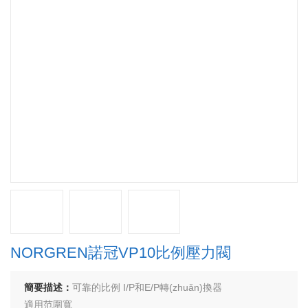
NORGREN諾冠VP10比例壓力閥
簡要描述：
可靠的比例 I/P和E/P轉(zhuǎn)換器
適用范圍寬