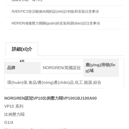
AVENTICS安沃馳換向閥的設(shè)計特點和安裝注意事項
HERION海隆壓力開關(guān)的安裝與調(diào)試注意事項
詳細(xì)介
紹
應(yīng)用領(lǐn
品牌
NORGREN/英國諾冠
g)域
環(huán)保,食品/農(nóng)產(chǎn)品,化工,能源,綜合
NORGREN諾冠VP10比例壓力閥
VP1001BJ100A00
VP10 系列
比例壓力閥
G1/4