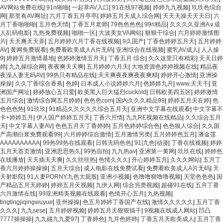
AV网站免费在线
|
91n啪啪
|
一起草AV入口
|
91在线97视频
|
婷婷九九视频
|
玖玖色综合
网
|
那里有AV网址
|
六月丁香五月亭亭
|
婷婷五月天成人综合网
|
天天天操天天天日
|
六
月丁香啪啪啪
|
五月色天情
|
丁香五月老师
|
79色色色色
|
99ri精品
|
久久久久亚洲A∨成
人乱码电影
|
九热免费视频
|
啪啪一区
|
大波美女VA网站
|
狠狠干综合
|
六月婷婷激情图
片
|
天天爽天天弄
|
五月婷婷六月丁香在线视频
|
9久国产
|
丁香色婷婷五月天
|
五月婷婷
AV
|
黄网免费观看
|
免费看欧美成人A片无码
|
亚洲综合在线视频
|
蜜乳AV成人
|
人人操
9
|
婷婷五月激情基地
|
色婷婷激情五月天
|
丁香五月 综合
|
久久这里只有精彩
|
天天日婷
婷
|
九九操综合网
|
夜夜爽天天爽
|
五月婷婷六月天
|
大地资源色婷婷视频在线
|
精品夜
夜澡人妻无码AV
|
99热只有精品在线
|
天天爽夜夜爽夜夜爽精
|
婷婷开心激情
|
亚洲操
操操
|
久久丁香综合香蕉
|
色婷
|
日本成人小说婷婷六月
|
色婷婷九月
|
www.天天干
|
亚
洲国产网址
|
婷婷放心五日爱
|
欧美黑人巨大猛烈cuckold
|
日韩欧美四五区
|
婷婷激情
五月综合
|
激情综合网五月婷婷
|
色色色com
|
国内久久久精品99
|
婷婷五月天在婷
|
色
色色色热
|
91玖玖
|
91精品久久久久久综合五月天
|
亚洲中文字幕在线观看
|
中文字幕不
卡+婷婷五月
|
伊人国产婷婷五月天
|
丁香六月情
|
九九RE视频在线精品
|
久久综合五月
天
|
中文字幕人妻AV
|
色色五月天丁香婷婷
|
五月色婷婷综合色
|
色色狼人综合
|
久久国
产高潮白浆免费观看99
|
六月婷婷综合激情
|
五月激情另类
|
五月婷婷色五月
|
潘金莲
AAAAAAAAAA
|
99热99热在线观看
|
日韩无码色色
|
91|九色|动漫
|
丁香在线视频
|
婷婷
五月天首页激情
|
亚洲思思热久
|
99热自拍
|
九九热av
|
亚洲第一黄网
|
玖玖在线
|
婷婷色
在线播放
|
天天插天天爽
|
久久丝丝热
|
色情久久久
|
开心婷婷五月
|
久久久网站
|
五月丁
香六月婷婷操操操
|
五月天综合
|
成人电影在线免费试看
|
免费看欧美成人A片无码
|
天
天射影院
|
91人妻PORNY九色大屁股
|
亚洲小视频
|
色噜噜狠噜噜视频
|
天堂色色色
|
国
产精品五月天婷婷
|
婷婷五月天视频
|
九伊人网
|
综合另类视频
|
超碰91在线
|
五月丁香
六月激情在线
|
99亚洲精美视频在线观看
|
色情开心五月
|
九热视频
|
tingtingjiqingwuyue
|
亚州操操
|
色五月婷婷丁香国产在线
|
激情久久久久久
|
五月丁香
久久久
|
九九sese
|
五月婷婷视频
|
婷婷五月天狠狠搞干
|
9视频在线成人网站
|
凹凸
7777操操操
|
九九碰九九爱97
|
丁香婷色
|
九月色婷婷
|
丁香五月天欧美成人
|
五月丁香