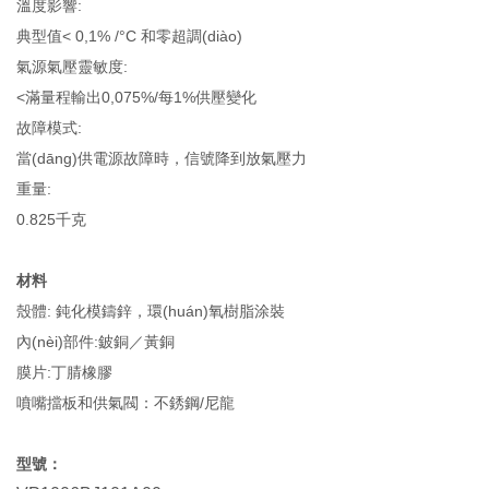
溫度影響:
典型值< 0,1% /°C 和零超調(diào)
氣源氣壓靈敏度:
<滿量程輸出0,075%/每1%供壓變化
故障模式:
當(dāng)供電源故障時，信號降到放氣壓力
重量:
0.825千克
材料
殼體: 鈍化模鑄鋅，環(huán)氧樹脂涂裝
內(nèi)部件:鈹銅／黃銅
膜片:丁腈橡膠
噴嘴擋板和供氣閥：不銹鋼/尼龍
型號：