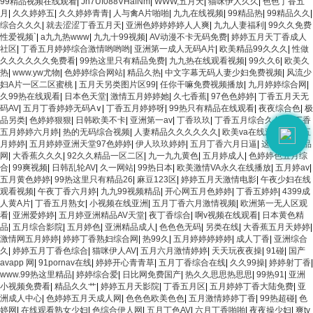
99精品视频在线观看
|
Jh7Uf088VHafNm
|
WWW,五月天
|
猫咪伊人久久
|
色色丁香五
月
|
久久婷婷五
|
久久婷婷青青
|
人与禽A片啪啪
|
九九在线视频
|
99精品热
|
99精品久久
|
综合久久久
|
就去涩涩丁香五月天
|
亚洲色婷婷婷婷人人爽
|
九九人妻福利
|
99久久免费
性爱视频`
|
a九九热www
|
九九十99视频
|
AV动漫不卡无码免费
|
婷婷五月天丁香成人
社区
|
丁香五月婷婷综合激情哟哟哟
|
亚洲第一成人无码A片
|
欧美精品99久久久
|
性做
久久久久久久免费看
|
99热这里只有精品免费
|
九九热在线观看视频
|
99久久6
|
欧美久
热
|
www.yw尤物
|
色婷婷综合网站
|
精品久热
|
中文字幕无码人妻少妇免费视频
|
风流少
妇A片一区二区蜜桃
|
五月天另类图片区99
|
任你干嘛免费视频播放
|
九月婷婷综合网
|
久99热在线观看
|
日本色天堂
|
激情五月婷婷她
|
久七香蕉
|
97色色婷婷
|
丁香五月天无
码AV
|
五月丁香婷婷无码A∨
|
丁香五月婷婷呀
|
99热只有精品在线观看
|
夜夜综合色
|
极
品另类
|
色婷婷狠狠
|
日韩欧美不卡
|
亚洲第一av
|
丁香玖玖
|
丁香五月综合久久八
|
丁香
五月婷婷六月婷
|
热的无码综合视频
|
人妻精品久久久久久久
|
欧美va在线观看
|
色色五
月婷婷
|
五月婷婷亚洲天堂97色婷婷
|
伊人玖玖婷婷
|
五月丁香六月日逼
|
这里只有精品
网
|
大香蕉久久久
|
92久久精品一区二区
|
九一九九黄色
|
五月婷成人
|
色婷婷色五月综
合
|
99爽视频
|
日韩乱轮AV
|
久一网站
|
99热日本
|
欧美激情VA永久在线播放
|
五月婷av
|
五月黄色婷婷
|
99热这里只有精品26
|
麻豆123区
|
婷婷五月天激情电影
|
午夜少妇在线
观看视频
|
午夜丁香六月婷
|
九九99视频精品
|
开心网五月色婷婷
|
丁香五婷婷
|
4399成
人黄A片
|
丁香五月熟女
|
小视频在线亚洲
|
五月丁香六月激情视频
|
欧洲第一无人区观
看
|
亚洲爱婷婷
|
五月婷亚洲精品AV天堂
|
夜丁香综合
|
啊v视频在线观看
|
日本黄色精
品
|
五月综合影院
|
五月婷色
|
亚洲精品成人
|
色色色无码
|
另类在线
|
大香蕉五月天婷婷
|
激情网五月婷婷
|
婷婷丁香熟妇综合网
|
热99久
|
五月婷婷婷婷婷
|
成人丁香
|
亚洲综合
久
|
婷婷五月丁香色综合
|
猫咪伊人AV
|
五月六月激情婷婷
|
天天玩夜夜操
|
91碰
|
国产
avapp 网
|
91pornav在线
|
婷婷开心青青草
|
五月丁香综合在线
|
久久99操
|
婷婷射丁香
|
www.99热这里精品
|
婷婷综合爱
|
日比网免费国产
|
热久久思思热思思
|
99热91
|
亚洲
小视频免费看
|
精品久久艹
|
婷婷五月天影院
|
丁香五月区
|
五月婷婷丁香大陆免费
|
亚
洲成人中心
|
色婷婷五月天成人网
|
色色色欧美色色
|
五月激情婷婷丁香
|
99热超碰
|
色
婷网
|
在线观看熟女少妇
|
色综合伊人网
|
五月丁色AV
|
六月丁香啪啪
|
夜夜操少妇
|
爽tv