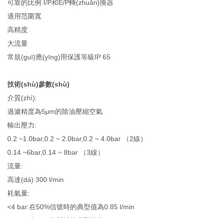
可靠的比例 I/P和E/P轉(zhuǎn)換器
適用范圍寬
高精度
大流量
常規(guī)應(yīng)用保護等級IP 65
技術(shù)參數(shù)
介質(zhì):
過濾精度為5μm的除油壓縮空氣
輸出壓力:
0.2 ~1.0bar,0.2 ~ 2.0bar,0.2 ~ 4.0bar （2線）
0.14 ~6bar,0.14 ~ 8bar （3線）
流量:
高達(dá) 300 l/min
耗氣量:
<4 bar:在50%信號時的典型值為0.85 l/min