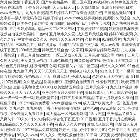
六月色
|
激情丁香五月天
|
国产午夜精品AV一区二区麻豆
|
99视频热99
|
婷婷色五月大
香蕉在线观看
|
丁香五月天啪啪
|
天天日日天天
|
伊人激情影院
|
亚洲五月婷婷
|
日本
www免费九九
|
九九大香视频
|
五月婷婷六月丁香综合视频在线
|
日韩精品无码99
|
中
文字幕丰满人妻无码专区
|
狠狠干综合
|
www.com在线操视频免费观看
|
久天综合
|
久久
婷婷欧美
|
欧美色久
|
清纯唯美 激情四射
|
超碰国产av
|
丁香开心深爱
|
九九热视频在线
观看
|
五月天婷婷基地
|
精品一区二区三区三区
|
丁香婷婷精品视频
|
婷婷激情视频欧美
视频自拍视频欧美剧
|
二色av
|
五月婷婷久久爱
|
成人五月天综合网
|
婷婷99狠狠躁
|
久
久九九99
|
中文字幕欧美久久
|
色宗合久久五月婷婷
|
久操福利
|
91在线看片
|
九九热只
有精品6
|
日本爆乳片手机在线播放
|
亚洲精品V天堂中文字幕
|
成人av观看
|
亚洲综合在
线丁香五月
|
99精品亚洲
|
婷婷五月综合色中文字幕
|
欧美综合婷婷欧美综
|
九九视屏
|
丁香操逼
|
丁香五月激情欧欧美
|
一区二区成人电影
|
五月色激情综合网
|
很很干五月天
|
久热大香蕉
|
美女黄频aⅴ视频
|
亚洲色模骚货
|
99免费超碰在线
|
色情五月天视频网
|
91
肏
|
色五月婷婷影视
|
激情网开心网
|
狠狠穞A片一區二區三區
|
精品久久久999
|
99色视
频在线
|
九九伦子片
|
天天干天天操天天上
|
婷婷91
|
狼人久草
|
91九色丨国产丨爆乳
|
激
情五月婷婷她
|
偷拍视频五月天
|
熟妇无码乱子成人精品
|
色婷婷五月天中文字幕
|
91操
片
|
97性视频
|
久久思思热
|
熟美女麻豆
|
亚洲综合激情五月
|
性爱技巧五月
|
婷婷涩五月
天综合
|
全部老头和老太XXXXX
|
欧美激情五月综合
|
五月天色不卡
|
九九日本视频
|
婷
婷久久五月天
|
97人人草
|
亚洲综合五月天婷婷丁香
|
美日韩成人
|
五月天综合婷婷
|
日
本一级一级一级一级
|
婷婷激情四射
|
婷婷五月天国产精品
|
丁香六月婷婷久久综合
|
狠
狠色丁香
|
120分钟婬片免费看
|
www.狠狠操.co m
|
成人国产欧美大片一区
|
色五月婷
婷大
|
九九色婷
|
九九热视
|
丁香五月婷婷激情尤物
|
日本色99
|
www.激情.com.
|
任你爽
视频
|
深爱激情九九五月天
|
成人精品一区日本无码网
|
18av天堂
|
亚洲精品又粗又大
又爽A片
|
99久久er
|
久久婷婷的综合色丁香五月
|
91日视频
|
五月丁香六月在线欧美
|
91精品综合久久久久久五月丁香
|
夜夜天天久久婷婷
|
激情玖玖综合网
|
色情成人五月
天
|
色啪影院
|
99在线精品免费视频
|
婷婷六月情
|
婷婷丁香五月91
|
色日本五月天
|
婷婷
天天综合
|
99久久.www
|
99久久久
|
天天狠狠色噜噜
|
91干网
|
深夜男女福利刺激影院