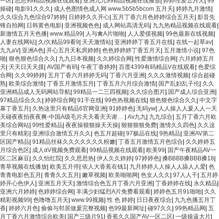
一区
|
思思99精品视频在线观看
|
亚洲九九99精品视频在线播放
|
婷婷性爱五月天
|
99
操碰
|
电影91久久久
|
成人色图情色成人网 www.5b5b5bcom 五月天
|
婷婷九月激情
|
久久综合九色综合97婷婷
|
日婷婷久久开心
|
五月丁香六月色婷婷综合五月天
|
影音先
锋自拍网
|
日韩黄色电影
|
亚洲视频色色
|
成人网站高清无码
|
九九热精品视频在线观看
|
新激情五月天色播
|
www.精品99
|
人与禽A片啪啪
|
人人爱摸视频
|
99色最新在线视频
|
人妻在线网站
|
久/久精品99看9
|
天天激情站
|
亚洲婷婷丁香五月在线
|
在线一起草av
|
九九aV
|
亚洲A色
|
开心五月天私房婷婷
|
色色婷婷婷丁香五月天
|
五月激情小说
|
97色
啪
|
狠色狠色综合久久
|
九九日本视频
|
久久婷综合网
|
性爱激情综合网
|
六月婷婷五月
天
|
天天日天天摸
|
AV国产有码
|
午夜丁香婷婷
|
百度4399有码精品V在线观看
|
色爱综
合网
|
久久99婷婷
|
五月丁香六月婷婷无码
|
丁香六月亚洲
|
久久久激情视频
|
综合超碰
熟
|
欧美综合激情
|
丁香五月激情五月
|
丁香五月六月综合激情
|
国产乱妇乱子伦
|
久久
亚洲精品成人无码网站导航
|
99精品一二三四视频
|
久久综合图片
|
国产成人综合亚洲
|
97精品综合久久
|
婷婷综合网
|
91干在线
|
99色热视频在线
|
狠色狠色综合久久
|
中文字
幕丁香五月
|
久热这里只有精品6官网亚洲
|
91婷婷色
|
无码yw
|
人人操人人爰人人一天
天碰夜夜拍夜夜爽-中国A级毛片天天看天天谢…
|
Av九九
|
九九综合
|
五月丁香六月欧
美综合网站
|
99性爱精品
|
夜夜操狠狠操天天操
|
狠狠狠狠免费
|
激情久久四色
|
久久这
里只有精彩
|
亚洲综合激情五月久久
|
色五月超碰
|
97极品在线
|
9热精品
|
亚洲AV第二
区国产精品
|
91精品丝袜久久久久久久久粉嫩
|
丁香五月激情五月色综合
|
久久婷婷五
月综合色区
|
成人αV视频免费观看
|
99精品视频在线观看
|
欧美99
|
国产午夜精品AV一
区二区麻豆
|
久久怡红院
|
久久思思热
|
伊人久久婷婷
|
97婷婷色
|
搡BBBB搡BBB搡18
|
青草视频在线播放
|
欧美五月停
|
依人大香蕉在钱1
|
九月婷婷人人操人人舔人人爱
|
色
青青电影色五月
|
青青久久五月
|
嫩草视频
|
欧美啪啪网
|
色女人久久
|
97人人干
|
五月婷
婷开心色伊人
|
亚洲五月天天
|
激情综合色五月丁香六月亚洲
|
丁香婷婷在线
|
永久精品
|
亚洲六月婷婷
|
色婷婷综合网
|
丰满少妇猛烈A片免费看观看
|
婷婷色五月91啪啪
|
久久
精彩视频99
|
色噜噜五月天
|
www.99视频
|
性 色 婷婷
|
日日夜夜综合
|
九九色播五月丁
香
|
婷婷六月色
|
偷偷与邻居做爰完整视频
|
色99最新网址
|
碰97久久
|
99热精品网
|
五
月丁香六月激情综合欧美
|
国产三级片91
|
香蕉久久国产AV一区二区
|
一级操逼大片
|