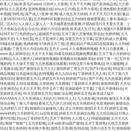
欧美人人操
|
欧美毛片www
|
日韩伊人大香蕉
|
天天干天天爽
|
国产高清精品色
|
久久婷
婷综
|
久久思思热
|
亚洲热视频在线
|
eeuus五月婷
|
五月亭大香蕉
|
亚洲色图欧美色图日
本视频
|
99性色
|
国产成人+亚洲+欧洲
|
成人色五月天婷婷
|
天天干天天曰天天射
|
极品
人妻VIDEOSSS人妻
|
五月婷婷69
|
我要色综合五月婷婷
|
狠狠爱夜夜
|
人妻丰满精品一
区二区A片
|
人人操人人爰人人一天天碰夜夜拍夜夜爽-中国A级毛片天天看天天谢…
|
天天色粽合合合合合合合
|
婷婷六月综合激情
|
欧美成人五月天
|
成人做爰A片免费看网
站找不到了
|
色婷婷yy久
|
超碰国产在线
|
五月丁香六月激情欧美综合
|
色婷婷狠
|
久久
激情天堂
|
久久怡红院
|
色五月亚洲开心网
|
深爱五月中文字幕
|
亚洲无码成人性爰网
|
99碰在线视频
|
色婷婷精
|
97婷婷五月丁香
|
亚洲乱码日产精品BD在线观看
|
久久99精
品视频
|
丁香五月六月综合欧美
|
五月天.com
|
久久免费婷婷视频
|
天天日日夜夜爽。
|
www.成人婷婷综合
|
天天干天天操
|
99爱在线精品视频免费观看
|
五月丁香六月婷婷综
合网站
|
久久人妻伊人
|
婷婷激情视频欧美视频自拍视频欧美剧
|
婷婷丁香一月
|
五月色
俺婷婷
|
天天做天天摸
|
九九热视频在线观看
|
99热这里只有免费精品
|
伊人啪啪网
|
久
久视频在线
|
国产激情综合五月久久
|
激情婷婷丁香五月天
|
国产97色在线
|
99这里只有
精品视频
|
日本超碰在线
|
色99视频
|
色九九综合色
|
丁香婷婷五月人体
|
五月丁香六月
激情综合
|
激情性爱五月天
|
婷婷五月天AV
|
婷婷国产综合
|
国产片色
|
九九热最新
|
婷婷
情色激情
|
久99在线视频
|
久草婷婷
|
天堂网操
|
丁香婷婷五月激情
|
狠狠婷婷爱
|
天天综
合亚洲综合
|
天天日天天草
|
亭亭玉月丁香
|
亚洲超碰中文字幕
|
丁香五月激情棕合
|
天
堂婷婷五月色
|
AV天堂婷婷五月天
|
啪啪 综合网
|
婷婷五月色
|
欧美成人猛片
AAAAAAA
|
久久久亚洲成人无码A片
|
99玖玖人人
|
九九色影视
|
性婷婷
|
激情五月天激
情综合网
|
丁香九月激情
|
香港九九六区八区99
|
色五月婷婷AV
|
色亚洲婷婷
|
激情综合
五月婷婷六月丁香
|
狠狠的日
|
超碰色人妾
|
涩五月婷婷
|
激情5月天天天
|
婷婷五亚洲
|
www婷婷
|
六月婷婷毛片
|
av在线资源
|
婷婷五月天亚洲综合网
|
天天综合精品
|
日韩人
妻AV在线
|
26uuu丁香婷婷五月
|
五月丁香999
|
人人摸人人
|
99超级碰碰
|
五月天久久
色
|
狠狠艹狠狠艹
|
五月草影视
|
日本va欧美va国产激情
|
五月丁香婷色
|
久色五月婷婷
综合
|
第五色婷婷
|
奇米网大香蕉
|
激情五月亚洲
|
色99在线
|
另类小说五月天
|
狠狠操狠