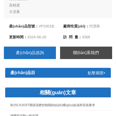
高精度
大流量
常規(guī)應(yīng)用
保護等級IP 65
產(chǎn)品型號：
VP1001BJ100A00
廠商性質(zhì)：
代理商
NORGREN諾冠VP10比例壓力閥VP1001BJ100A00
更新時間：
2024-08-20
訪 問 量：
3368
產(chǎn)品咨詢
聯(lián)系我們
產(chǎn)品目
點擊展開+
錄
相關(guān)文章
BUSCHJOST寶碩流體控制閥的結(jié)構(gòu)組成和安裝要求
德國安沃馳一級代理