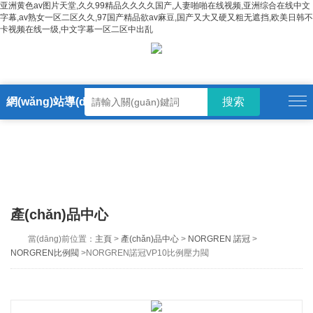
亚洲黄色av图片天堂,久久99精品久久久久国产,人妻啪啪在线视频,亚洲综合在线中文
字幕,av熟女一区二区久久,97国产精品欲av麻豆,国产又大又硬又粗无遮挡,欧美日韩不
卡视频在线一级,中文字幕一区二区中出乱
網(wǎng)站導(dǎo)航
產(chǎn)品中心
當(dāng)前位置：
主頁
>
產(chǎn)品中心
>
NORGREN 諾冠
>
NORGREN比例閥
>NORGREN諾冠VP10比例壓力閥