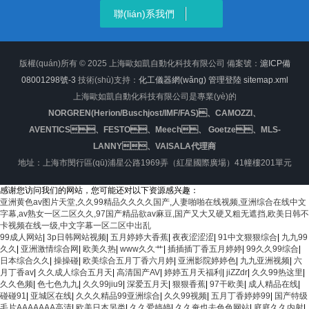
聯(lián)系我們
版權(quán)所有 © 2025 上海歐如凱自動化科技有限公司 備案號：
滬ICP備
08001298號-3
技術(shù)支持：
化工儀器網(wǎng)
管理登陸
sitemap.xml
上海歐如凱自動化科技有限公司是專業(yè)的
NORGREN(Herion/Buschjost/IMF/FAS)、CAMOZZI、
AVENTICS、FESTO、Meech、 Goetze、MLS-
LANNY、VAISALA代理商
地址：上海市閔行區(qū)浦星公路1969弄（紅星國際廣場）41幢樓201單元
感谢您访问我们的网站，您可能还对以下资源感兴趣：
亚洲黄色av图片天堂,久久99精品久久久久国产,人妻啪啪在线视频,亚洲综合在线中文
字幕,av熟女一区二区久久,97国产精品欲av麻豆,国产又大又硬又粗无遮挡,欧美日韩不
卡视频在线一级,中文字幕一区二区中出乱
99成人网站
|
3p日韩网站视频
|
五月婷婷大香蕉
|
夜夜涩涩涩
|
91中文狠狠综合
|
九九99
久久
|
亚洲激情综合网
|
欧美久热
|
www久久艹
|
插插插丁香五月婷婷
|
99久久99综合
|
日本综合久久
|
操操碰
|
欧美综合五月丁香六月婷
|
亚洲影院婷婷色
|
九九亚洲视频
|
六
月丁香av
|
久久成人综合五月天
|
高清国产AV
|
婷婷五月天福利
|
jiZZdr
|
久久99热这里
|
久久色频
|
色七色九九
|
久久99jiu9
|
深爱五月天
|
狠狠香蕉
|
97干欧美
|
成人精品在线
|
碰碰91
|
亚城区在线
|
久久久精品99亚洲综合
|
久久99视频
|
五月丁香婷婷99
|
国产特级
毛片AAAAAAA高清
|
欧美日本另类
|
久久爱婷婷
|
久久奄也去色色网站
|
庭庭久久内射
|