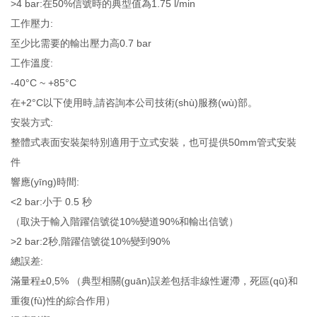
>4 bar:在50%信號時的典型值為1.75 l/min
工作壓力:
至少比需要的輸出壓力高0.7 bar
工作溫度:
-40°C ~ +85°C
在+2°C以下使用時,請咨詢本公司技術(shù)服務(wù)部。
安裝方式:
整體式表面安裝架特別適用于立式安裝，也可提供50mm管式安裝
件
響應(yīng)時間:
<2 bar:小于 0.5 秒
（取決于輸入階躍信號從10%變道90%和輸出信號）
>2 bar:2秒,階躍信號從10%變到90%
總誤差:
滿量程±0,5% （典型相關(guān)誤差包括非線性遲滯，死區(qū)和
重復(fù)性的綜合作用）