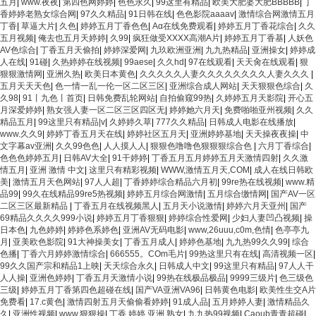
五月
|
www.夜夜
|
第四色网婷婷
|
色色永久
|
99这里有精品
|
欧美大肥婆大肥BBBBB
|
丁
香婷婷老熟女综合网
|
97久久精品
|
91日韩在线
|
色色影院aaaav
|
激情综合网激情五月
丁香
|
草逼大片
|
久色
|
婷婷五月丁香色色
|
Aα在线免费观看
|
婷婷五月丁香花综合
|
久久
五月视频
|
俺去也五月天婷婷
|
久99
|
疯狂做受XXXX高潮A片
|
婷婷五月丁香基
|
人妖色
AV色综合
|
丁香五月天偷拍
|
婷婷深爱网
|
九玖欧洲亚洲
|
九九热精品
|
亚洲操女
|
婷婷成
人在线
|
91碰
|
久热婷婷在线视频
|
99aese
|
久久hd
|
97在线观看
|
天天肏在线观看
|
狠
狠狠激情网
|
亚洲久热
|
欧美日本黄色
|
久久久久久人妻久久久久久久久久人妻久久久
|
五月天天天色
|
色一情一乱一伦一区二区三区
|
亚洲综合成人网站
|
天天狠狠色综合
|
久
久98
|
91丨九色丨首页
|
日韩免费乱轮网站
|
自拍偷窥99热
|
久婷婷五月天影院
|
开心五
月深爱婷婷
|
熟女强人妻一区二区三区四区无
|
婷婷她六月天
|
免费啪啪亚州视频
|
久久
精品五月
|
99这里只有精品|v
|
久婷婷久草
|
777久久精品
|
日韩成人电影在线播放
|
www.久久9
|
婷婷丁香五月天在线
|
婷婷社区五月天
|
亚洲婷婷基地
|
天天操夜夜操
|
中
文字幕av亚洲
|
久久99色色
|
人人摸人人
|
狠狠色噜噜色狠狠狠综合色
|
六月丁香综合
|
色色色婷婷五月
|
日韩AV大全
|
91干婷婷
|
丁香五月五月婷婷五月天激情四射
|
久久激
情五月
|
亚洲 激情 中文
|
这里只有精彩视频
|
WWW,激情五月天,COM
|
成人在线日韩欧
美
|
激情五月天色网站
|
97人人超
|
丁香婷婷综合精品六月初
|
99re热在线视频
|
www.精
品99
|
99久在线精品99re5热视频
|
婷婷五月综合网激情
|
五月综合缴情网
|
国产AV一区
二区三区最新精品
|
丁香五月在线视频黑人
|
五月天小说激情
|
婷婷六月天亚州
|
国产
69精品久久久久999小说
|
婷婷五月丁香狠狠
|
婷婷综合性爱网
|
少妇人妻凹凸视频
|
操
日本色
|
九色婷婷
|
婷婷色系婷色
|
亚洲AV无码电影
|
www,26uuu,c0m,色情
|
色亭亭九
月
|
亚美欧色影院
|
91大神操美女
|
丁香五月成人
|
婷婷色基地
|
九九热99久久99
|
综合
色播
|
丁香六月婷婷激情综合
|
666555。COm毛片
|
99热这里只有在线
|
高清视频一区
|
99久久国产宗和精品1上映
|
天天综合永久
|
日韩成人中文
|
99这里只有精品
|
97人人干
人人操
|
亚洲色婷婷
|
丁香五月天激情小说
|
99热在线极品极品
|
9999三级片
|
色三级色
三级
|
婷婷五月丁香第四色超碰在线
|
国产VA亚洲VA96
|
日韩黄色电影
|
欧美性生交A片
免费看
|
17.c黄色
|
激情四射五月天偷偷看婷婷
|
91成人品
|
五月婷婷人妻
|
激情精品久
久
|
亚洲性视频
|
www.狠狠操
|
丁香 婷婷 亚洲 熟女
|
九九热99视频
|
Caoub青青超碰
|