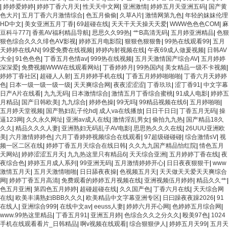
|
婷婷爱婷婷
|
婷婷丁香六月天
|
性天天中文网
|
亚洲激情
|
婷婷五月天亚洲五码
|
国产黄
色大片
|
五月丁香六月激情综合
|
色五月偷偷
|
久草A片
|
激情网第九色
|
年轻的妺妺伦理
HD中文
|
美女亚洲五月丁香
|
69超碰在线
|
天天干天天操天天爱
|
WWW色色色COM
|
麻
豆科斗777
|
香蕉AV福利精品导航
|
思思久久99热
|
艹B高清无码
|
五月婷亚洲精品
|
色狠
狠色综合久久久绯色AⅤ影视
|
婷婷五月电影院
|
狠狠色狠狠鲁
|
99热在线观看99
|
五月
天婷婷在线AN
|
99爱免费在线视频
|
婷婷内射视频在线
|
午夜69成人做爰视频
|
日韩AV
大全
|
91色色色
|
丁香五月色情av
|
999热在线视频
|
五月天激情国产综合AV
|
五月婷婷
深深爱
|
免费视频WWW在线观看网站
|
丁香婷婷月
|
99热国内
|
美女精品一级不卡视频
|
婷婷丁香社区
|
超碰人人射
|
五月婷婷手机在线
|
丁香五月婷婷啪啪啪
|
丁香六月天婷婷
色
|
日本一级一级一级一级
|
天天爽综合网
|
夜夜涩涩涩
|
丁香玖玖
|
涩丁香91
|
中文字幕
日产A片在线看
|
九九无码
|
日本激情综合
|
激情五月丁香综合蜜桃
|
91成人电影
|
婷婷五
月精品
|
国产日韩欧美
|
九九综合
|
婷婷色操
|
99无吗
|
99精品视频在线6
|
五月婷啪啪
|
五月婷天堂视频
|
国产熟妇乱子伦hd
|
成人va在线播放
|
日日干日日
|
丁香五月无码
|
操
逼123网
|
久久永久网址
|
亚洲av成人在线
|
激情淫乱男女
|
偷拍九九热
|
国产精品18久
久久
|
精品久久久人妻
|
亚洲熟妇无码乱子AV电影
|
思思热久久久在线
|
26UUU亚洲欧
美
|
六月激情婷婷色
|
六月丁香婷婷视频综合在线观看
|
97超级碰碰碰
|
综合激情sV
|
视
频一区二区在线
|
婷婷丁香五月天综合在线日韩
|
久久九九国产精品怡红院
|
情色五月
天网站
|
婷婷涩涩五月天
|
九九热这里只有精品6
|
天天综合亚洲
|
五月婷婷丁香在线
|
夜
夜综合色
|
婷婷五月成人系列
|
99亚洲无码
|
五月激情婷婷开心
|
日日夜夜狠狠干
|
www
激情五月天
|
五月天激情啪啪
|
日日舔夜夜操
|
色视频五月天
|
天天做天天爱天天爽综合
网
|
婷婷丁香五月高清
|
免费观看的婷婷五月视频在线
|
亚洲视频伍月婷婷
|
精品久久艹
|
色五月亚洲
|
第四色五月婷婷
|
超碰超碰在线
|
久久国产色
|
丁香六月在线
|
天天综合网
在线
|
欧美丰满熟妇BBB久久久
|
欧美精品中文字幕亚洲专区
|
日曰躁夜夜躁2026
|
91
在线人
|
亚洲综合999
|
在线中文av
|
eeuss人妻
|
婷婷六月开心网
|
色婷婷五月综合网
|
www.99热这里精品
|
丁香五月91
|
亚洲五月婷
|
色综合久久之分久久
|
殴美97色
|
1024
手机在线观看看片_日韩精品
|
啊v视频在线观看
|
综合狠狠伊人
|
婷婷五月天99
|
五月天