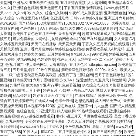
天堂网
|
亚洲九区
|
亚洲欧美在线观看
|
五月天综合视频
|
人人超碰99
|
亚洲精品永久久
久久久
|
亚洲综合色婷婷
|
亚洲激情五月
|
丁香五月亚洲激情婷婷射
|
www.婷婷五月
天.com
|
久久hd
|
9久久久久
|
综合久久婷婷
|
午夜69成人做爰视频
|
亚洲欧洲色色
|
99热
伊人综合
|
99热这里只有精品4
|
色亚洲无码
|
日韩999
|
婷婷5月色
|
亚洲五月六月婷婷
|
www.91操
|
国产精品-91JQ就要激情网91JQ6.91JQ27.CASA:16888
|
大香蕉九操
|
日
本熟女内射
|
色色色国产
|
AA丁香综合激情
|
久久99久久99精品免视看婷婷
|
九九精品
大香蕉
|
欧美性丁香色色五月天干干
|
天天拍夜夜撸
|
超碰在线观看成人视
|
热99精品视
频五月
|
可以免费看的av网站
|
九九综合网色全集
|
99国产在线精品视频
|
女人天堂 AV
|
久婷婷五月天影院
|
天天干在线播放
|
天天爱天天爽
|
丁香久久五月天视频在线观看
|
天
天插天天插
|
五月丁香六月色婷婷
|
婷婷综合在线视频
|
免费看欧美成人A片无码
|
五月
激情六月宗合
|
婷婷大美在线
|
五月婷婷黄色
|
97操碰人人
|
99热官网
|
婷婷视频网
|
五月
开心婷婷
|
樱花99视频
|
色婷婷性爱
|
桃色五月天
|
无码中文一区二区三区
|
婷婷五月天
堂
|
色九月国产
|
伊人综合网站
|
大香蕉综合
|
五月天色区
|
site:picc-up.com
|
欧美激情丁
香五月
|
五月天堂婷婷
|
99热午夜精品
|
狠狠爱深色婷婷综合
|
9999久久久久
|
欧美人人
操
|
一级二级香港秋霞欧美欧美秋霞
|
婷五月丁香
|
涩综合网
|
五月丁香色婷婷色
|
1区2
区视频
|
日本操天堂
|
六月丁香啪啪啪
|
永久AⅤ1
|
深爱激情九九五月天
|
综激情网
|
久热
99热
|
九热精品
|
欧美色97
|
亚洲99手机免费看视频
|
玖玖综合玖玖
|
米奇影视资源婷婷
狠狠色激情欧美五月丁香
|
婷香五月
|
少妇被下春药玩弄A片
|
熟妇人妻中文字幕无码
老熟妇
|
精品婷婷五
|
婷婷五月天六点丁香五月
|
在线只有精品
|
欧美三级欧美一级
|
色
综合五月婷婷狠狠干
|
在线成人va
|
色综合激情
|
思思热视频
|
成人网站免费sxj
|
天天玩
夜夜操天天爽
|
日本视频不卡123区
|
思思热在线
|
亚洲不卡
|
九九無妻
|
国产成人精品亚
洲线观看
|
色综合色色
|
99亚洲天堂
|
狼人狠狠操
|
99热精品在线观看
|
亚洲综合婷婷
|
99免费视频
|
97超碰在线免费观看
|
啪啪小说五月天
|
草做免费在线观看
|
美女丁香五婷
婷
|
九九色视频
|
开心婷婷五月中文字幕组
|
久久久五月婷婷
|
九色视频这里只有精品
|
五月婷婷影
|
www.com五月天
|
丁香久久
|
亚洲热视频在线
|
激情五月综合
|
www.婷婷
|
五月丁香888
|
91性人人
|
.操區COm
|
五月天激情婷婷久久
|
国产日韩欧美性爱
|
欧美色