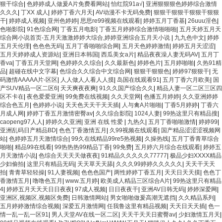
狠干综合
|
色婷婷成人做爰A片免费看网站
|
怡红院91a√
|
亚洲狠狠狠色婷婷综合激情
久久久
|
丁XX 成人
|
婷婷丁香六月天
|
AV动漫不卡无码免费
|
狠狠干狠狠干狠狠干狠狠
干
|
婷婷成人视频
|
亚州色婷婷
|
思思re99视频在线观看
|
婷婷五月丁香基
|
26uuu淫色
|
色啪影院
|
91色综合网
|
丁香五月电影
|
丁香五月婷婷综合激情啪啪啪
|
五月天婷五月天
综合网小说首页-五月天激激婷婷大综合,婷婷亚洲综合五月天小说
|
九九色中文
|
婷婷
五月天伦理
|
色色色无码
|
五月丁香啪啪综合网
|
五月天色婷婷激情
|
婷婷五月天涩涩
|
五月天婷婷成人资源站
|
亚洲日本韩国
|
西瓜美女a片
|
精品夜夜澡人妻无码AV
|
五月丁
香va
|
丁香五月天堂网
|
色婷婷久久综合
|
久久最新色
|
婷婷色片
|
五月婷啪啪
|
久热91精
品
|
超碰在线中文字幕
|
色综合久久综合中文综合网
|
狠狠干狠狠色
|
婷婷97狠狠干
|
无
码激情AAAAA片-区区
|
人人做人人看人人摸
|
岛国在线观看91
|
五月丁香六月欧美
|
国
产SUV精品一区二区6
|
天天爽夜夜爽
|
91久久国产综合久久
|
精品人妻一区二区三区四
区不卡在
|
夜色爱爱亚洲
|
99免费在线视频
|
久久天堂网
|
色播五月婷婷
|
久久亚洲婷婷
综合色五月
|
色婷婷小说
|
天天色天天干天天插
|
人与禽A片啪啪
|
丁香5月婷婷
|
丁香六
月成人网
|
婷婷丁香五月激情密臀av
|
久久综合影院
|
1024人妻
|
99热这里只有精品搜
|
caopeng97人人
|
婷婷久久亚洲
|
亚洲 在线 性爱
|
九热久
|
五月丁香啪啪激情
|
婷婷99
|
亚洲乱码日产精品BD
|
色色丁香激情五月
|
久99视频在线观看
|
国产精品涩涩涩视频网
站
|
色婷婷五月天激情综合
|
99久在线精品99re5热视频
|
久操热线
|
五月丁香青草综合
啪啪
|
精品99在线看
|
99热热热99精品丁香
|
99免费
|
五月婷六月综合在线观看
|
婷婷五
月天激情小说
|
色综合天天天天做夜夜
|
91精品久久久久久77777
|
极品少妇XXXX精品
少妇偷拍
|
这里只有精品无码
|
天天草天天舔
|
久久久99婷婷久久久久久
|
天天干天天
拍
|
青青草轻轻操
|
91人妻视频
|
色色色国产
|
两性婷婷丁香五月
|
天天日天天摸
|
色色丁
香激情五月
|
噜噜色五月
|
www.五月婷
|
欧美成人精品三区综合A片
|
99热这里只有精品
4
|
婷婷五月天天天日日夜夜
|
97成人视频
|
日日夜夜干
|
亚洲AV日韩无码
|
婷婷深爱网
|
亚洲区,视频区,视频区免费
|
日韩激情网站
|
男女啪啪做爰高潮无遮挡
|
久久精品系列
|
五月婷婷激情综合视频
|
深爱五月激情网
|
任我鲁这里有精品视频
|
天天日天天插
|
色一
情一乱一乱一区91
|
男人天堂AV在线一区二区
|
天天干天天日蜜臀av
|
少妇激情五月天
|